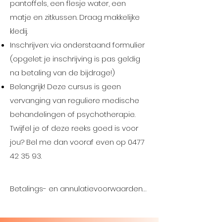
pantoffels, een flesje water, een
matje en zitkussen. Draag makkelijke
kledij.
Inschrijven: via onderstaand formulier
(opgelet: je inschrijving is pas geldig
na betaling van de bijdrage!)
Belangrijk! Deze cursus is geen
vervanging van reguliere medische
behandelingen of psychotherapie.
Twijfel je of deze reeks goed is voor
jou? Bel me dan vooraf even op
0477
42 35 93
.
Betalings- en annulatievoorwaarden

De bijdrage voor een activiteit dient 
op voorhand te worden 