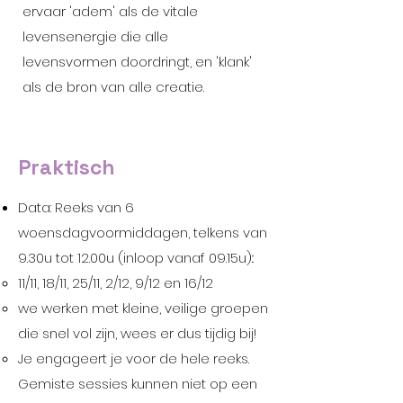
ervaar 'adem' als de vitale
levensenergie die alle
levensvormen doordringt, en 'klank'
als de bron van alle creatie.
Praktisch
Data: Reeks van 6
woensdagvoormiddagen, telkens van
9.30u tot 12.00u (inloop vanaf 09.15u)::
11/11, 18/11, 25/11, 2/12, 9/12 en 16/12
we werken met kleine, veilige groepen
die snel vol zijn, wees er dus tijdig bij!
Je engageert je voor de hele reeks.
Gemiste sessies kunnen niet op een